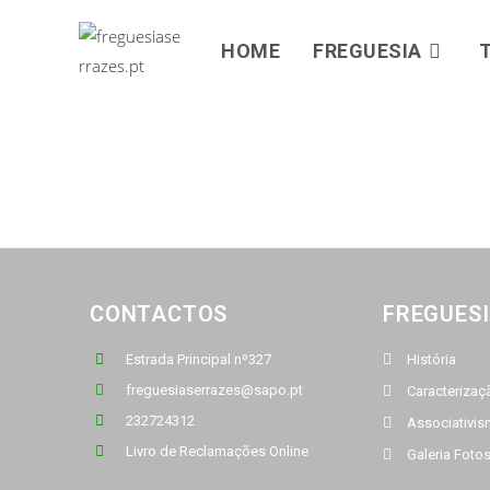
HOME
FREGUESIA
CONTACTOS
FREGUES
Estrada Principal nº327
História
freguesiaserrazes@sapo.pt
Caracterizaç
232724312
Associativi
Livro de Reclamações Online
Galeria Foto