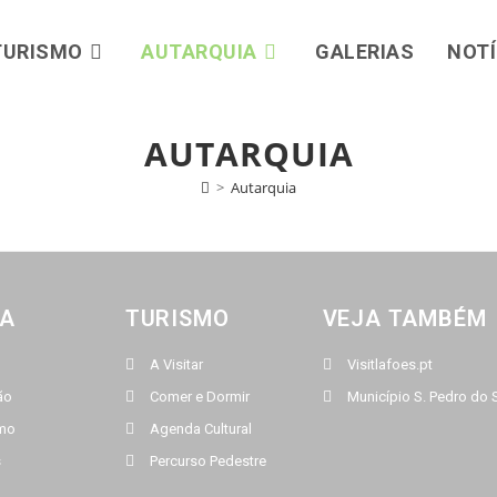
TURISMO
AUTARQUIA
GALERIAS
NOTÍ
AUTARQUIA
>
Autarquia
IA
TURISMO
VEJA TAMBÉM
A Visitar
Visitlafoes.pt
ão
Comer e Dormir
Município S. Pedro do 
smo
Agenda Cultural
s
Percurso Pedestre