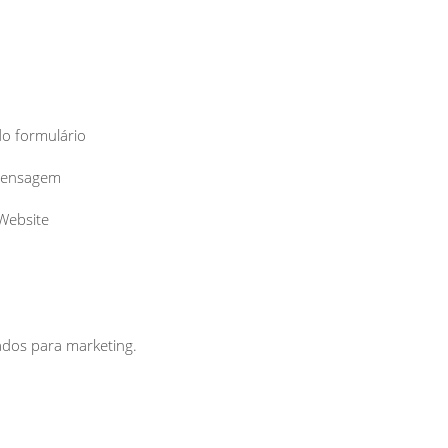
do formulário
 mensagem
 Website
zados para marketing.