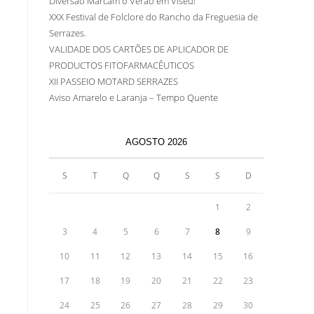
Diversão Marcam o Verão em Viseu!
XXX Festival de Folclore do Rancho da Freguesia de
Serrazes.
VALIDADE DOS CARTÕES DE APLICADOR DE
PRODUCTOS FITOFARMACÊUTICOS
XII PASSEIO MOTARD SERRAZES
Aviso Amarelo e Laranja – Tempo Quente
AGOSTO 2026
S
T
Q
Q
S
S
D
1
2
3
4
5
6
7
8
9
10
11
12
13
14
15
16
17
18
19
20
21
22
23
24
25
26
27
28
29
30