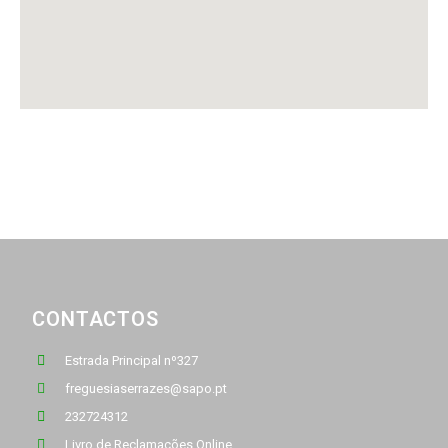
CONTACTOS
Estrada Principal nº327
freguesiaserrazes@sapo.pt
232724312
Livro de Reclamações Online