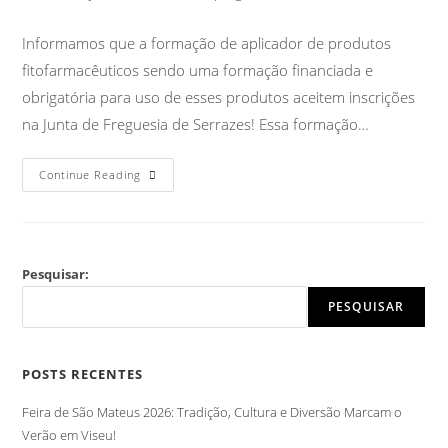
Informamos que a formação de aplicador de produtos
fitofarmacêuticos sendo uma formação financiada e
obrigatória para uso de esses produtos aceitem inscrições
na Junta de Freguesia de Serrazes! Essa formação…
Continue Reading
Pesquisar:
PESQUISAR
POSTS RECENTES
Feira de São Mateus 2026: Tradição, Cultura e Diversão Marcam o
Verão em Viseu!