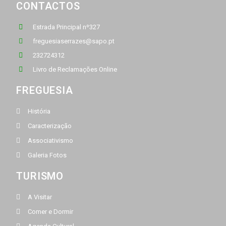
CONTACTOS
Estrada Principal nº327
freguesiaserrazes@sapo.pt
232724312
Livro de Reclamações Online
FREGUESIA
História
Caracterização
Associativismo
Galeria Fotos
TURISMO
A Visitar
Comer e Dormir