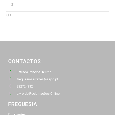
31
« Jul
CONTACTOS
Estrada Principal nº327
freguesiaserrazes@sapo.pt
232724312
Livro de Reclamações Online
FREGUESIA
História