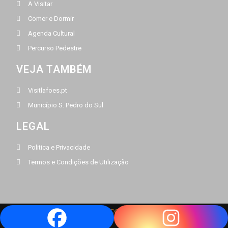
A Visitar
Comer e Dormir
Agenda Cultural
Percurso Pedestre
VEJA TAMBÉM
Visitlafoes.pt
Município S. Pedro do Sul
LEGAL
Politica e Privacidade
Termos e Condições de Utilização
BY
PAGINADOZE
@2022