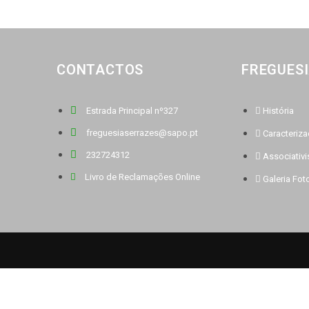
CONTACTOS
FREGUES
Estrada Principal nº327
História
freguesiaserrazes@sapo.pt
Caracteriz
232724312
Associativ
Livro de Reclamações Online
Galeria Fot