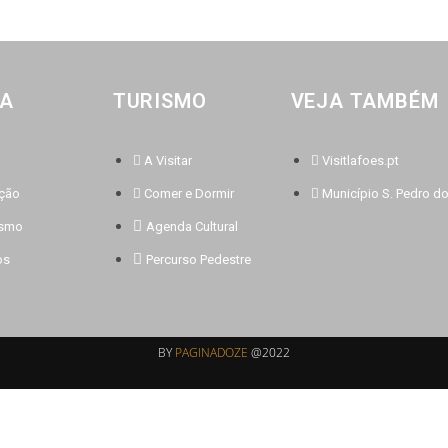
IA
TURISMO
VEJA TAMBÉM
A Visitar
Visitlafoes.pt
ação
Comer e Dormir
Município S. Pedro do
ismo
Agenda Cultural
os
Percurso Pedestre
BY
PAGINADOZE
@2022