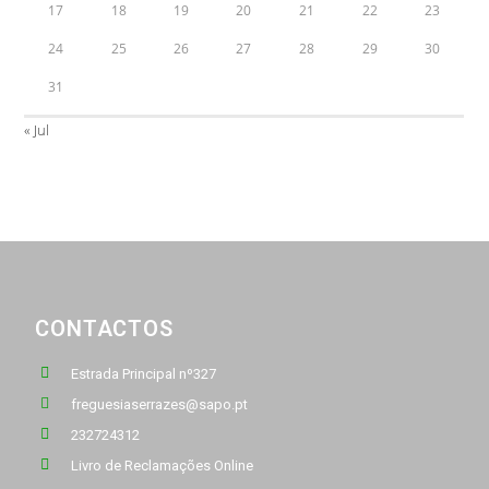
17
18
19
20
21
22
23
24
25
26
27
28
29
30
31
« Jul
CONTACTOS
Estrada Principal nº327
freguesiaserrazes@sapo.pt
232724312
Livro de Reclamações Online