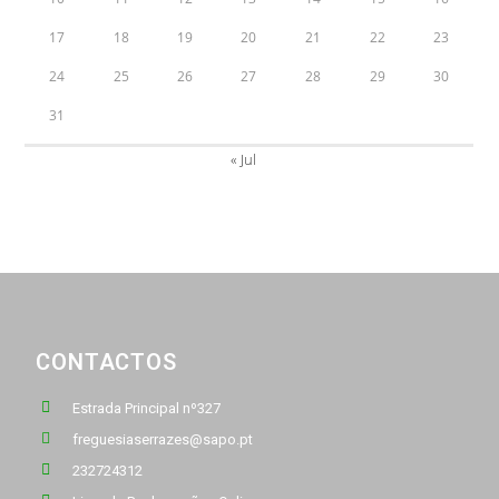
17
18
19
20
21
22
23
24
25
26
27
28
29
30
31
« Jul
CONTACTOS
Estrada Principal nº327
freguesiaserrazes@sapo.pt
232724312