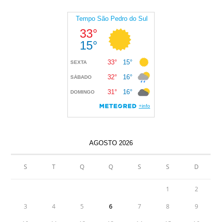
AGOSTO 2026
S
T
Q
Q
S
S
D
1
2
3
4
5
6
7
8
9