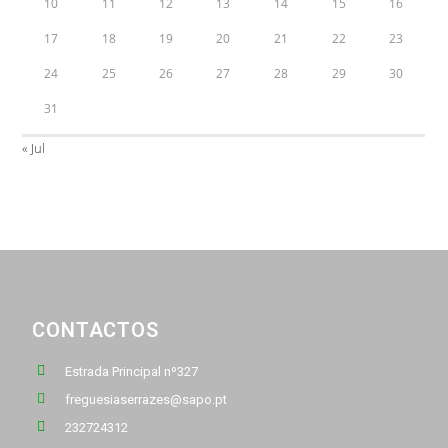
10
11
12
13
14
15
16
17
18
19
20
21
22
23
24
25
26
27
28
29
30
31
« Jul
CONTACTOS
Estrada Principal nº327
freguesiaserrazes@sapo.pt
232724312