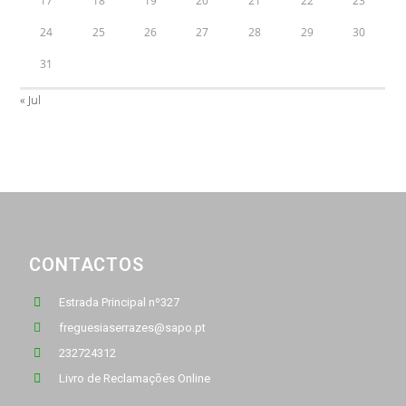
17
18
19
20
21
22
23
24
25
26
27
28
29
30
31
« Jul
CONTACTOS
Estrada Principal nº327
freguesiaserrazes@sapo.pt
232724312
Livro de Reclamações Online