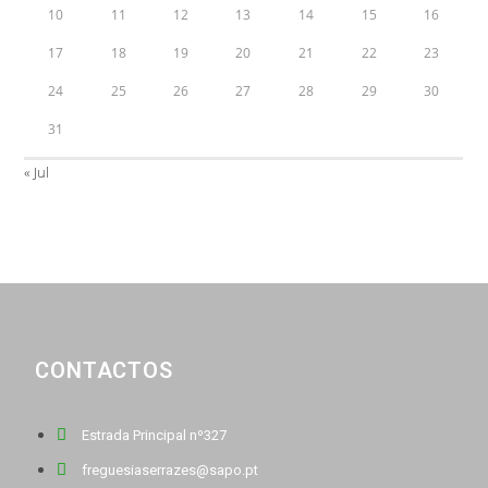
10
11
12
13
14
15
16
17
18
19
20
21
22
23
24
25
26
27
28
29
30
31
« Jul
CONTACTOS
Estrada Principal nº327
freguesiaserrazes@sapo.pt