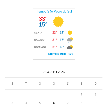
AGOSTO 2026
S
T
Q
Q
S
S
D
1
2
3
4
5
6
7
8
9