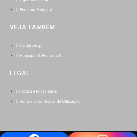
Percurso Pedestre
VEJA TAMBÉM
Visitlafoes.pt
Município S. Pedro do Sul
LEGAL
Politica e Privacidade
Termos e Condições de Utilização
BY
PAGINADOZE
@2022